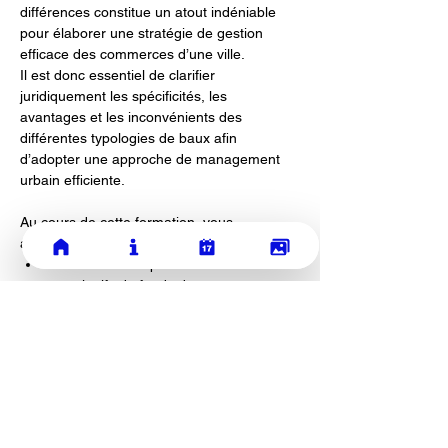
différences constitue un atout indéniable 
pour élaborer une stratégie de gestion 
efficace des commerces d’une ville.
Il est donc essentiel de clarifier 
juridiquement les spécificités, les 
avantages et les inconvénients des 
différentes typologies de baux afin 
d’adopter une approche de management 
urbain efficiente.
Au cours de cette formation, vous 
apprendrez à :
Identifier et comprendre les éléments 
constitutifs du fonds de commerce,
Distinguer les spécificités des 
différents baux, notamment les baux 
commerciaux, professionnels, mixtes 
et dérogatoires,
Afficher plus